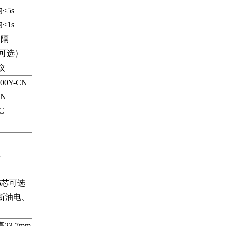
<5s
<1s
间隔
（可选）
议
00Y-CN
CN
C
）
A
A
6芯可选
断油电、
高23.7mm