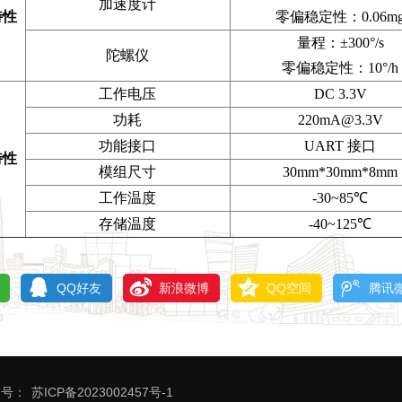
加速度计
特性
零偏稳定性：0.06m
量程：±300°/s
陀螺仪
零偏稳定性：10°/h
工作电压
DC 3.3V
功耗
220mA@3.3V
功能接口
UART 接口
特性
模组尺寸
30mm*30mm*8mm
工作温度
-30~85℃
存储温度
-40~125℃
QQ好友
新浪微博
QQ空间
腾讯
号：
苏ICP备2023002457号-1