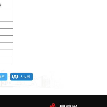
g
微博
人人网