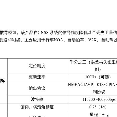
惯导模组。该产品在GNSS 系统的信号精度降低甚至丢失卫星
测速和测姿。主要应用于行车NOA、自动泊车、V2X、自动驾
千分之三（误差与失锁里
定位精度
例）
更新速率
100Hz（可选）
指标
NMEAGIAVP、0183GPIN
输出协议
制协议
波特率
115200~460800bps
俯仰、横滚角精度
0.2°（1σ）
量程：±6g