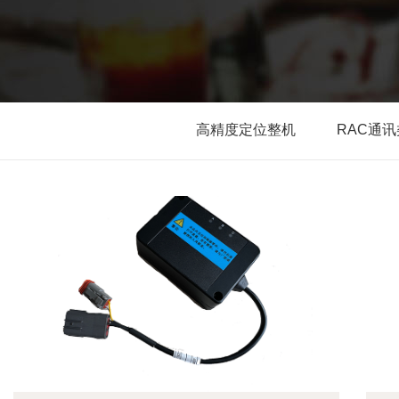
高精度定位整机
RAC通