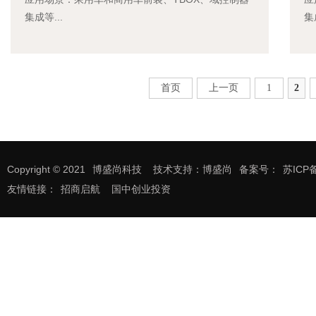
集成等...
集
首页
上一页
1
2
Copyright © 2021
博盛尚科技
技术支持：博盛尚
备案号：
苏ICP备
友情链接：
招商启航
国中创业投资